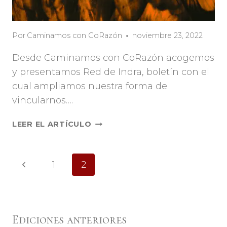
Por
Caminamos con CoRazón
noviembre 23, 2022
Desde Caminamos con CoRazón acogemos
y presentamos Red de Indra, boletín con el
cual ampliamos nuestra forma de
vincularnos….
LEER EL ARTÍCULO
Navegación
Página
1
2
de
anterior
página
Ediciones anteriores