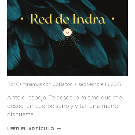
Por
Caminamos con CoRazón
septiembre 15, 2023
Ante el espejo. Te deseo lo mismo que me
deseo, un cuerpo sano y vital, una mente
dispuesta…
LEER EL ARTÍCULO