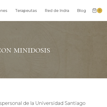
ones
Terapeutas
Red de Indra
Blog
0
on minidosis
spersonal de la Universidad Santiago