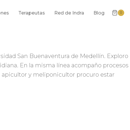
ones
Terapeutas
Red de Indra
Blog
0
ersidad San Buenaventura de Medellín. Exploro
cotidiana. En la misma línea acompaño procesos
o apicultor y meliponicultor procuro estar