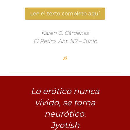
Lee el texto completo aquí
Karen C. Cárdenas
El Retiro, Ant. N2 – Junio
ॐ
Lo erótico nunca
vivido, se torna
neurótico.
Jyotish