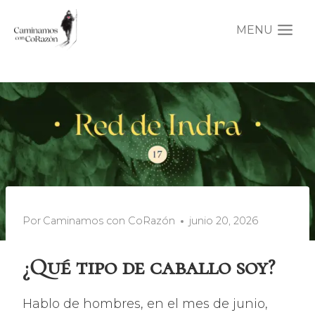
Saltar
al
MENU
contenido
Por
Caminamos con CoRazón
junio 20, 2026
¿Qué tipo de caballo soy?
Hablo de hombres, en el mes de junio,