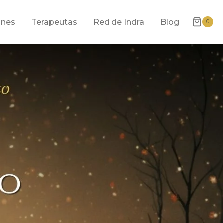
ones
Terapeutas
Red de Indra
Blog
0