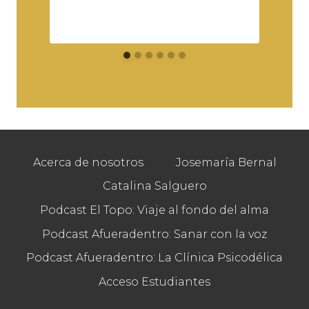
j
Acerca de nosotros
Josemaría Bernal
Catalina Salguero
Podcast El Topo: Viaje al fondo del alma
Podcast Afueradentro: Sanar con la voz
Podcast Afueradentro: La Clínica Psicodélica
Acceso Estudiantes