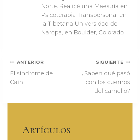
Norte. Realicé una Maestría en
Psicoterapia Transpersonal en
la Tibetana Universidad de
Naropa, en Boulder, Colorado.
Navegación
ANTERIOR
SIGUIENTE
El síndrome de
¿Saben qué pasó
de
Caín
con los cuernos
entradas
del camello?
Artículos