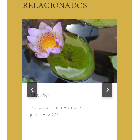
relacionados
,
Maitri
Por
Josemaría Bernal
.
julio 28, 2023